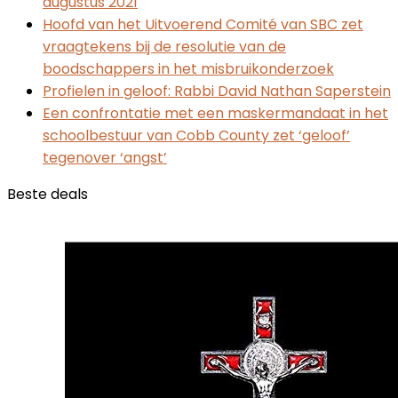
augustus 2021
Hoofd van het Uitvoerend Comité van SBC zet
vraagtekens bij de resolutie van de
boodschappers in het misbruikonderzoek
Profielen in geloof: Rabbi David Nathan Saperstein
Een confrontatie met een maskermandaat in het
schoolbestuur van Cobb County zet ‘geloof’
tegenover ‘angst’
Beste deals