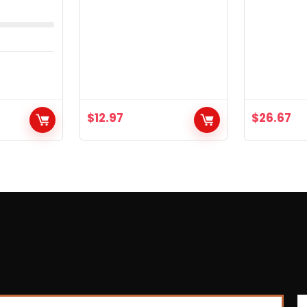
$
12.97
$
26.67