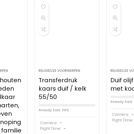
ERPEN
RELIGIEUZE VOORWERPEN
RELIGIEUZE 
houten
Transferdruk
Duif olij
neden
kaars duif / kelk
met ko
lkaar
55/50
Already Sold:
arten,
Already Sold: 39%
even
Camera:
-
Flight Time
knoping
Camera:
-
Flight Time:
 familie
-