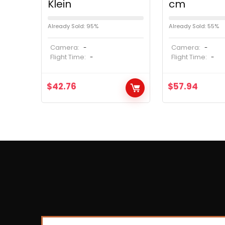
Klein
cm
Already Sold: 95%
Already Sold: 55%
Camera:
Camera:
-
-
Flight Time:
Flight Time:
-
-
$
42.76
$
57.94