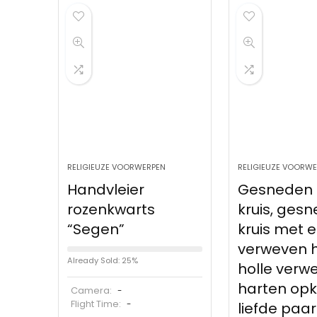
RELIGIEUZE VOORWERPEN
RELIGIEUZE VOORW
Handvleier
Gesneden 
rozenkwarts
kruis, ges
“Segen”
kruis met e
verweven h
Already Sold: 25%
holle verw
harten op
Camera:
-
Flight Time:
-
liefde paar