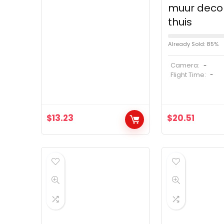
muur decor
thuis
Already Sold: 85%
Camera:
-
Flight Time:
-
$
13.23
$
20.51