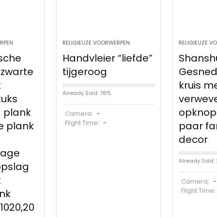
ERPEN
RELIGIEUZE VOORWERPEN
RELIGIEUZE 
sche
Handvleier “liefde”
Shansh
 zwarte
tijgeroog
Gesned
k
kruis me
Already Sold: 78%
tuks
verwev
 plank
opknopi
Camera:
-
Flight Time:
e plank
-
paar fa
decor
age
Already Sold:
opslag
k
Camera:
-
Flight Time
nk
1020,20