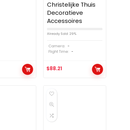
Christelijke Thuis
Decoratieve
Accessoires
Already Sold: 29%
Camera:
-
Flight Time:
-
$
88.21