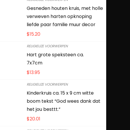
Gesneden houten kruis, met holle
verweven harten opknoping
liefde paar familie muur decor
$
15.20
RELIGIEUZE VOORWERPEN
Hart grote speksteen ca.
7x7cm
$
13.95
RELIGIEUZE VOORWERPEN
Kinderkruis ca. 15 x 9 cm witte
boom tekst “God wees dank dat
het jou besttt.”
$
20.01