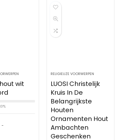
VOORWERPEN
RELIGIEUZE VOORWERPEN
fhout wit
LUOSI Christelijk
ord
Kruis In De
Belangrijkste
 13%
Houten
Ornamenten Hout
:
-
Ambachten
Geschenken