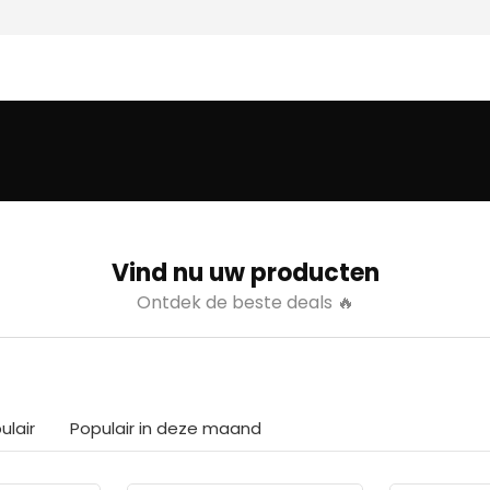
Vind nu uw producten
Ontdek de beste deals 🔥
ulair
Populair in deze maand