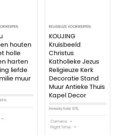
VOORWERPEN
RELIGIEUZE VOORWERPEN
u
KOUJING
en houten
Kruisbeeld
t holle
Christus
en harten
Katholieke Jezus
ng liefde
Religieuze Kerk
milie muur
Decoratie Stand
Muur Antieke Thuis
Kapel Decor
 25%
Already Sold: 10%
:
-
Camera:
-
Flight Time:
-