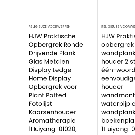
RELIGIEUZE VOORWERPEN
RELIGIEUZE VOORW
HJW Praktische
HJW Prakti
Opbergrek Ronde
opbergrek
Drijvende Plank
wandplan
Glas Metalen
houder 2 s
Display Ledge
één-woord
Home Display
eenvoudig
Opbergrek voor
houder
Plant Potted
wandmont
Fotolijst
waterpijp 
Kaarsenhouder
wandplan
Aromatherapie
boekenpla
1Huiyang-01020,
1Huiyang-0